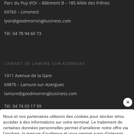
Parc du Puy d’Or – Bâtiment B – 185 Allée des Frênes
69760 – Limonest
lyon@goodmorningbusiness.com
Tél.
04 78 94 60 73
CABINET DE LAMURE-SUR-AZERGUES
1011 Avenue de la Gare
69870 – Lamure-sur-Azergues
lamure@goodmorningbusiness.com
Tél.
04 74 03 17 99
Nous et nos partenaires utilisons des cookies pour stocker et/ou
accéder à des informations sur votre terminal. Le traitement de
certaines données personnelles permet d'améliorer notre offre via
l'analyse, la mesure d'audience et vous permet aussi d’interagir