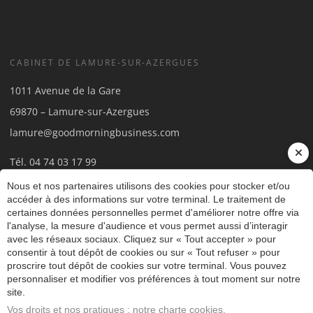
CABINET DE LAMURE-SUR-AZERGUES
1011 Avenue de la Gare
69870 – Lamure-sur-Azergues
lamure@goodmorningbusiness.com
Tél.
04 74 03 17 99
Nous et nos partenaires utilisons des cookies pour stocker et/ou
accéder à des informations sur votre terminal. Le traitement de
certaines données personnelles permet d'améliorer notre offre via
l'analyse, la mesure d'audience et vous permet aussi d’interagir
avec les réseaux sociaux. Cliquez sur « Tout accepter » pour
consentir à tout dépôt de cookies ou sur « Tout refuser » pour
proscrire tout dépôt de cookies sur votre terminal. Vous pouvez
© 2018 - 2026
personnaliser et modifier vos préférences à tout moment sur notre
SITE RÉALISÉ PAR LES ECHOS
site.
PUBLISHING
Vos droits et nos pratiques : notre charte cookies.