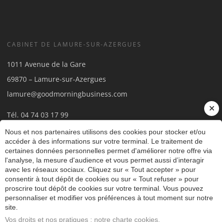
CABINET DE LAMURE-SUR-AZERGUES
1011 Avenue de la Gare
69870 – Lamure-sur-Azergues
lamure@goodmorningbusiness.com
Tél.
04 74 03 17 99
Nous et nos partenaires utilisons des cookies pour stocker et/ou
accéder à des informations sur votre terminal. Le traitement de
certaines données personnelles permet d'améliorer notre offre via
l'analyse, la mesure d'audience et vous permet aussi d’interagir
avec les réseaux sociaux. Cliquez sur « Tout accepter » pour
consentir à tout dépôt de cookies ou sur « Tout refuser » pour
proscrire tout dépôt de cookies sur votre terminal. Vous pouvez
© 2018 - 2026
personnaliser et modifier vos préférences à tout moment sur notre
SITE RÉALISÉ PAR LES ECHOS
site.
PUBLISHING
Vos droits et nos pratiques : notre charte cookies.