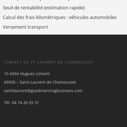
Seuil de rentabilité (estimation rapide)
Calcul des frais kilométriques : véhicules automobiles
Versement transport
CABINET DE ST-LAURENT DE CHAMOUSSET
10 Allée Hugues Limonti
69930 – Saint-Laurent de Chamousset
saintlaurent@goodmorningbusiness.com
Tél.
04 74 26 55 31