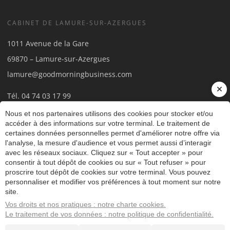
CABINET DE LAMURE-SUR-AZERGUES
1011 Avenue de la Gare
69870 – Lamure-sur-Azergues
lamure@goodmorningbusiness.com
Tél.
04 74 03 17 99
Nous et nos partenaires utilisons des cookies pour stocker et/ou
accéder à des informations sur votre terminal. Le traitement de
certaines données personnelles permet d'améliorer notre offre via
l'analyse, la mesure d'audience et vous permet aussi d’interagir
avec les réseaux sociaux. Cliquez sur « Tout accepter » pour
consentir à tout dépôt de cookies ou sur « Tout refuser » pour
proscrire tout dépôt de cookies sur votre terminal. Vous pouvez
© 2018 - 2026
personnaliser et modifier vos préférences à tout moment sur notre
SITE RÉALISÉ PAR LES ECHOS
site.
PUBLISHING
Vos droits et nos pratiques : notre charte cookies.
Mentions légales et RGPD
Le traitement de vos données : notre politique de confidentialité.
Plan du site
Administration