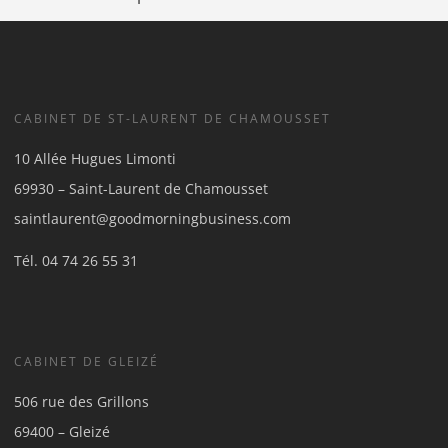
CABINET DE ST-LAURENT DE CHAMOUSSET
10 Allée Hugues Limonti
69930 – Saint-Laurent de Chamousset
saintlaurent@goodmorningbusiness.com
Tél.
04 74 26 55 31
CABINET DE GLEIZÉ
506 rue des Grillons
69400 – Gleizé